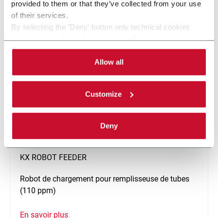
En savoir plus
provided to them or that they’ve collected from your use
of their services.
By selecting the 'Deny' button only technical cookies
necessary for the web navigation will be activated.
By selecting the 'Customize' button you can choose the
single categories of cookies to be activated. Read the
Allow all
complete
cookie policy
.
Customize
Deny
KX ROBOT FEEDER
Robot de chargement pour remplisseuse de tubes
(110 ppm)
En savoir plus