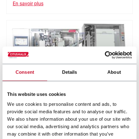
En savoir plus
Consent
Details
About
This website uses cookies
KX1103 EVO
We use cookies to personalise content and ads, to
provide social media features and to analyse our traffic.
Remplisseuse de tubes en plastique, laminé ou
We also share information about your use of our site with
métal (110 ppm)
our social media, advertising and analytics partners who
may combine it with other information that you’ve