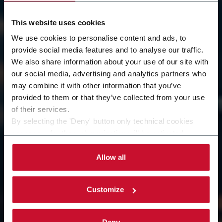
équipe d'experts Citus
This website uses cookies
Kalix
We use cookies to personalise content and ads, to
provide social media features and to analyse our traffic.
Vous avez une question précise, besoin de plus
We also share information about your use of our site with
d'informations sur nos solutions ou souhaitez
our social media, advertising and analytics partners who
may combine it with other information that you’ve
simplement en savoir plus sur Citus Kalix ?
provided to them or that they’ve collected from your use
Remplissez le formulaire.
of their services.
Notre équipe examinera votre demande et vous
By selecting the 'Deny' button only technical cookies
recontactera dans les plus brefs délais afin de vous
necessary for the web navigation will be activated.
apporter l'assistance la plus adaptée à vos besoins.
By selecting the 'Customize' button you can choose the
single categories of cookies to be activated. Read the
Allow all
complete
cookie policy
.
POUR LES DEMANDES DES
Customize
PARTENAIRES ET FOURNISSEURS
CLIQUEZ ICI
Deny