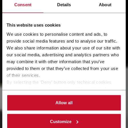
Consent
Details
About
This website uses cookies
We use cookies to personalise content and ads, to
provide social media features and to analyse our traffic.
We also share information about your use of our site with
our social media, advertising and analytics partners who
Notre philosophie
may combine it with other information that you’ve
provided to them or that they’ve collected from your use
Rendre la vie de nos clients simple et facile
of their services.
By selecting the 'Deny' button only technical cookies
necessary for the web navigation will be activated.
By selecting the 'Customize' button you can choose the
single categories of cookies to be activated. Read the
Allow all
complete
cookie policy
.
Customize