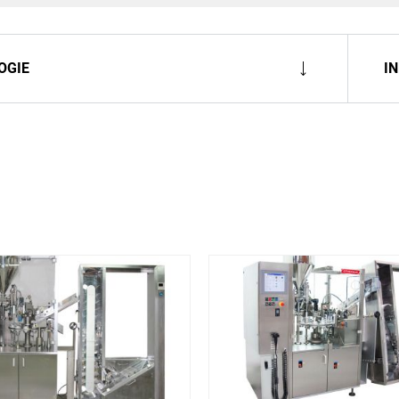
Rouge à lèvres
Di
OGIE
I