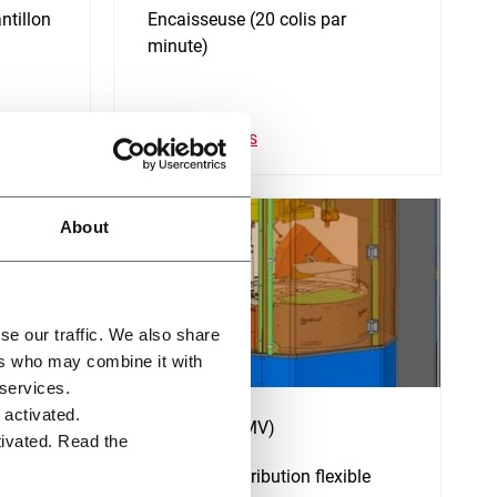
ntillon
Encaisseuse (20 colis par
minute)
En savoir plus
About
se our traffic. We also share
ers who may combine it with
 services.
e activated.
CFF100 (ADMV)
tivated. Read the
ump
Robot de distribution flexible