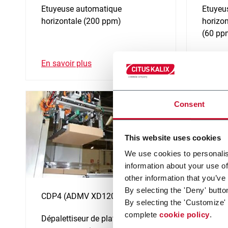
Etuyeuse automatique
Etuyeu
horizontale (200 ppm)
horizo
(60 pp
En savoir plus
En savo
Consent
This website uses cookies
We use cookies to personalis
information about your use of
other information that you’ve
By selecting the 'Deny' butto
CDP4 (ADMV XD120)
CFBM1
By selecting the 'Customize'
complete
cookie policy
.
Dépalettiseur de plateaux et de
Flexibl