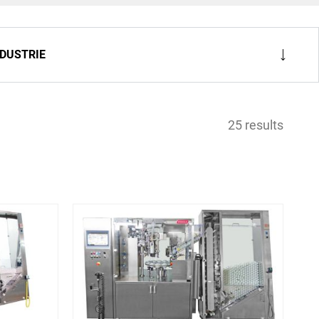
gital
NDUSTRIE
25 results