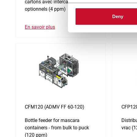
cartons avec intercalaires
with e
optionnels (4 ppm)
(120 p
Deny
En savoir plus
En savo
CFM120 (ADMV FF 60-120)
CFP120
Bottle feeder for mascara
Distri
containers - from bulk to puck
vrac (
(120 ppm)