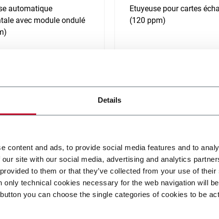
se automatique
Etuyeuse pour cartes écha
ntale avec module ondulé
(120 ppm)
m)
ir plus
En savoir plus
Details
e content and ads, to provide social media features and to analy
 our site with our social media, advertising and analytics partn
 provided to them or that they’ve collected from your use of their
n only technical cookies necessary for the web navigation will b
20 (ADMV BF 60-120)
CFDP100 (ADMV DP200)
 button you can choose the single categories of cookies to be ac
e blade feeding system
High speed dispensing p