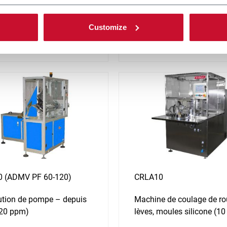
asy and quick changeover
feeder (100 ppm)
pm)
Customize
ir plus
En savoir plus
 (ADMV PF 60-120)
CRLA10
bution de pompe – depuis
Machine de coulage de ro
120 ppm)
lèves, moules silicone (1