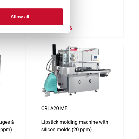
(100 ppm)
Allow all
En savoir plus
CRLA20 MF
uges à
Lipstick molding machine with
0 ppm)
silicon molds (20 ppm)