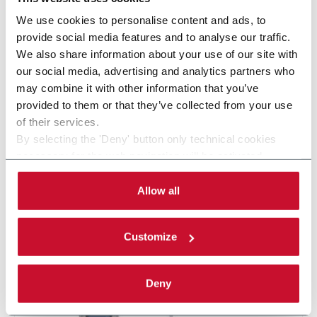
We use cookies to personalise content and ads, to
provide social media features and to analyse our traffic.
We also share information about your use of our site with
our social media, advertising and analytics partners who
may combine it with other information that you’ve
provided to them or that they’ve collected from your use
of their services.
By selecting the 'Deny' button only technical cookies
necessary for the web navigation will be activated.
By selecting the 'Customize' button you can choose the
single categories of cookies to be activated. Read the
Allow all
KP800 EVO
complete
cookie policy
.
Etuyeuse automatique horizontale (80 ppm)
Customize
En savoir plus
Deny