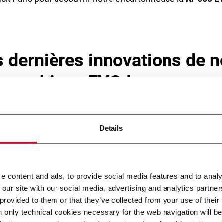
 dernières innovations de n
e machines EVO !
que pour échanger directement avec nos spécialistes et assister 
Details
 automatique, et facile d’utilisation, la KP600 EVO est capable
e content and ads, to provide social media features and to analy
 vie n'a jamais été aussi simple pour les opérateurs. Créées pour 
 our site with our social media, advertising and analytics partn
ermettent des changements et des démontages rapides sans outi
 provided to them or that they’ve collected from your use of their
ent par la nouvelle IHM et l'interface intelligente ainsi que de
n only technical cookies necessary for the web navigation will b