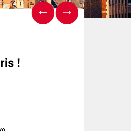
is !
VO.