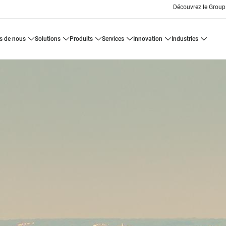
Découvrez le Group
os de nous
solutions
produits
services
innovation
industries