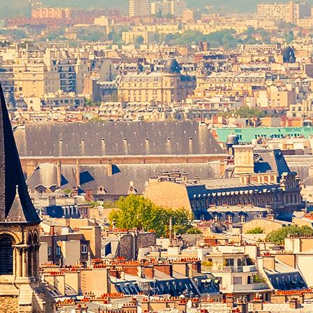
Rouge à lèvres
Di