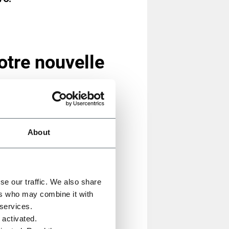
otre nouvelle
à des démonstrations en direct
About
 de produire jusqu'à 60
se our traffic. We also share
une flexibilité et une efficacité
ers who may combine it with
ls, des réglages
 services.
s données de réglage de format
e activated.