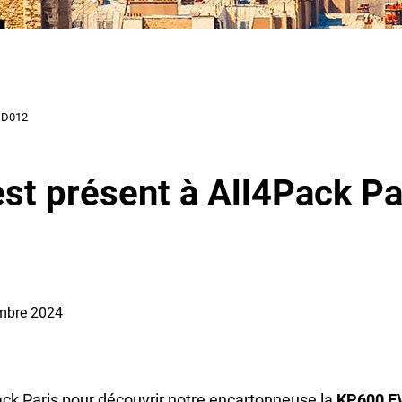
 D012
est présent à All4Pack Par
vembre 2024
ck Paris pour découvrir notre encartonneuse la
KP600 E