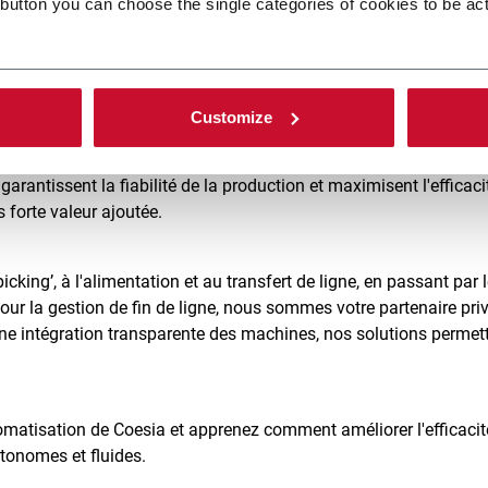
 button you can choose the single categories of cookies to be ac
société du groupe Coesia
Customize
à chaque étape de leur processus de fabrication, grâce à un larg
arantissent la fiabilité de la production et maximisent l'efficac
s forte valeur ajoutée.
picking’, à l'alimentation et au transfert de ligne, en passant par
 pour la gestion de fin de ligne, nous sommes votre partenaire pri
une intégration transparente des machines, nos solutions permett
omatisation de Coesia et apprenez comment améliorer l'efficacit
tonomes et fluides.