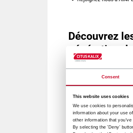
Découvrez les
génération d
Profitez de cette occasion uni
Consent
de notre KP600 EVO ! Compacte,
étuis/minute
This website uses cookies
We use cookies to personalis
Grâce à notre génération EVO, la
information about your use of
optimales, les machines EVO p
other information that you’ve
automatiques contrôlés directem
By selecting the 'Deny' butto
enregistrées dans la recette.