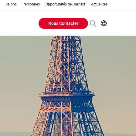
Salons
Personnes
Opportunités de Carrière
Actualités
Nous Contacter
Header
EN
FR
Buttons
menu