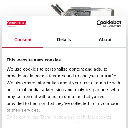
Consent
Details
About
This website uses cookies
We use cookies to personalise content and ads, to
KP600 EVO
provide social media features and to analyse our traffic.
We also share information about your use of our site with
Etuyeuse automatique horizontale (60 ppm)
our social media, advertising and analytics partners who
may combine it with other information that you’ve
En savoir plus
provided to them or that they’ve collected from your use
of their services.
By selecting the 'Deny' button only technical cookies
necessary for the web navigation will be activated.