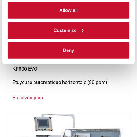
By selecting the 'Customize' button you can choose the
single categories of cookies to be activated. Read the
Allow all
complete
cookie policy
.
Customize
Deny
KP800 EVO
Etuyeuse automatique horizontale (80 ppm)
En savoir plus