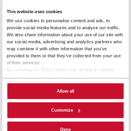
This website uses cookies
We use cookies to personalise content and ads, to
provide social media features and to analyse our traffic.
We also share information about your use of our site with
our social media, advertising and analytics partners who
may combine it with other information that you’ve
provided to them or that they’ve collected from your use
of their services.
By selecting the 'Deny' button only technical cookies
necessary for the web navigation will be activated.
By selecting the 'Customize' button you can choose the
CFF100 (ADMV)
single categories of cookies to be activated. Read the
Allow all
complete
cookie policy
.
Robot de distribution flexible (100 ppm)
Customize
En savoir plus
Deny