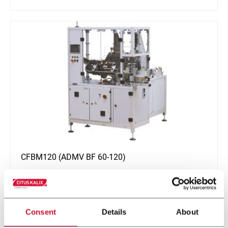
CFBM120 (ADMV BF 60-120)
Flexible blade feeding system with easy and quick
changeover (120 ppm)
Consent
Details
About
En savoir plus