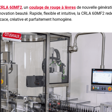
CRLA 60MF2
, un
coulage de rouge à lèvres
de nouvelle générat
nnovation beauté. Rapide, flexible et intuitive, la CRLA 60MF2 redé
ficace, créative et parfaitement homogène.