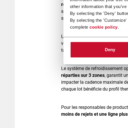
remplissage back filling and top f
other information that you’ve
sur le processus. Chaque option p
By selecting the 'Deny' butto
spécifique, idéal pour les marque
By selecting the 'Customize'
complete
cookie policy
.
La vitesse est un autre atout ma
volume et précision selon les bes
Deny
tailles de sticks, la CRLA 60MF2 fa
Le système de refroidissement op
réparties sur 3 zones
, garantit u
impacter la cadence maximale de 
chaque lot bénéficie du profil the
Pour les responsables de producti
moins de rejets et une ligne plu