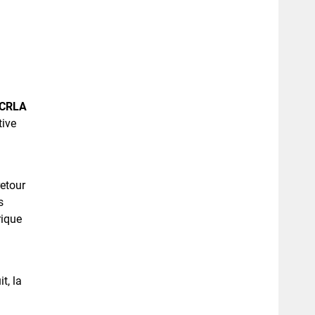
CRLA
tive
etour
s
rique
t, la