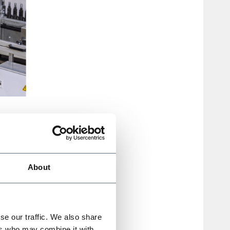
About
a
ts.
se our traffic. We also share
cone,
ers who may combine it with