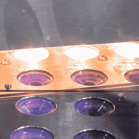
Rouge à lèvres
Di