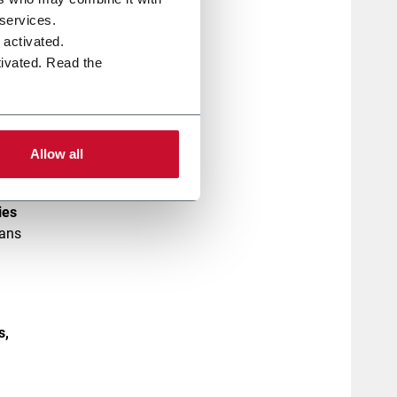
total
 services.
e activated.
tivated. Read the
ibrer
 et de
Allow all
ies
sans
s,