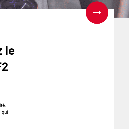
 le
F2
té.
n qui