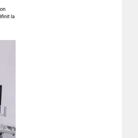
ion
finit la