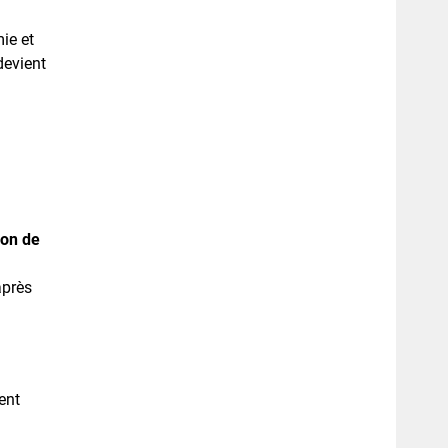
ie et
devient
ion de
après
ent