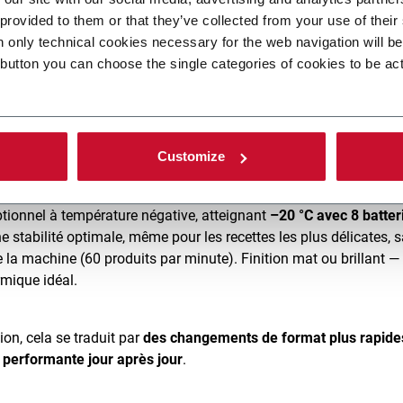
illing
— donnant aux équipes R&D et de production un contrôle 
 provided to them or that they’ve collected from your use of their
eut être ajustée pour obtenir un rendu esthétique ou sensoriel
n only technical cookies necessary for the web navigation will b
s qui innovent sans cesse dans leurs formules.
 button you can choose the single categories of cookies to be ac
jeur. Ses modes de fonctionnement ajustables permettent d’équil
oins de production. Capable de gérer un large éventail de formes
Customize
cilite les transitions entre designs, couleurs et finitions.
tionnel à température négative, atteignant
–20 °C avec 8 batter
ne stabilité optimale, même pour les recettes les plus délicates, 
la machine (60 produits par minute). Finition mat ou brillant —
rmique idéal.
on, cela se traduit par
des changements de format plus rapide
s performante jour après jour
.